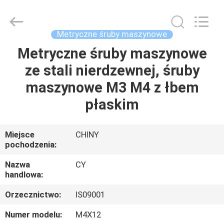
2026
Jiashan
Chaoyi
Fastener.
Co,LTD.
Metryczne śruby maszynowe
All
Rights
Reserved.
Metryczne śruby maszynowe
DOM
ze stali nierdzewnej, śruby
PRODUKTY
maszynowe M3 M4 z łbem
płaskim
O
NAS
Miejsce
CHINY
pochodzenia:
WYCIECZKA
Nazwa
CY
handlowa:
PO
Orzecznictwo:
IS09001
FABRYCE
Numer modelu:
M4X12