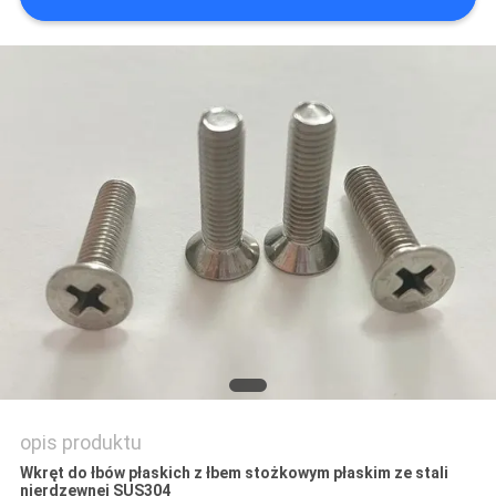
SITEMAP
PRIVACY
POLICY
opis produktu
Wkręt do łbów płaskich z łbem stożkowym płaskim ze stali
nierdzewnej SUS304