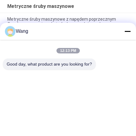
Metryczne śruby maszynowe
Metryczne śruby maszynowe z napędem poprzecznym
Ocynkowane powierzchnie śrubowe z płytą czołową
Wang
Szczelinowe metryczne śruby maszynowe Głowica kratowa
Stal węglowa DIN Standard
12:13 PM
Małe metryczne śruby maszynowe, Śruba z łbem stożkowym
płaskim ze stali nierdzewnej
Good day, what product are you looking for?
popularne kategorie
Wszystko
Śruby Ze Stali 
Wkręty Do Płyt 
Nierdzewnej
Wiórowych
Wkręty 
Wkręty 
Samowiercące
Samogwintujące
Wkręty Do Płyt 
Śruby 
Gipsowo-
Niestandardowe