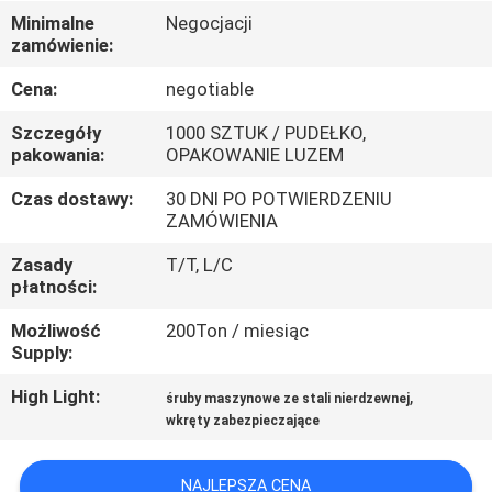
KONTROLA
Minimalne
Negocjacji
zamówienie:
JAKOŚCI
Cena:
negotiable
SKONTAKTUJ
Szczegóły
1000 SZTUK / PUDEŁKO,
SIĘ
pakowania:
OPAKOWANIE LUZEM
Z
Czas dostawy:
30 DNI PO POTWIERDZENIU
ZAMÓWIENIA
NAMI
Zasady
T/T, L/C
płatności:
AKTUALNOŚCI
Możliwość
200Ton / miesiąc
Supply:
POPROSIĆ
High Light:
,
śruby maszynowe ze stali nierdzewnej
O
wkręty zabezpieczające
WYCENĘ
NAJLEPSZA CENA