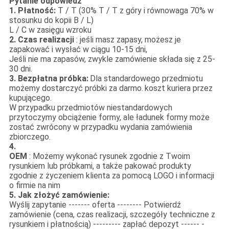
Pytanie odpowiedź
1. Płatność:
T / T (30% T / T z góry i równowaga 70% w
stosunku do kopii B / L)
L / C w zasięgu wzroku
2. Czas realizacji
: jeśli masz zapasy, możesz je
zapakować i wysłać w ciągu 10-15 dni,
Jeśli nie ma zapasów, zwykle zamówienie składa się z 25-
30 dni.
3. Bezpłatna próbka:
Dla standardowego przedmiotu
możemy dostarczyć próbki za darmo.
koszt kuriera przez
kupującego.
W przypadku przedmiotów niestandardowych
przytoczymy obciążenie formy, ale ładunek formy może
zostać zwrócony w przypadku wydania zamówienia
zbiorczego.
4.
OEM
: Możemy wykonać rysunek zgodnie z Twoim
rysunkiem lub próbkami, a także pakować produkty
zgodnie z życzeniem klienta za pomocą LOGO i informacji
o firmie na nim
5. Jak złożyć zamówienie:
Wyślij zapytanie ------- oferta -------- Potwierdź
zamówienie (cena, czas realizacji, szczegóły techniczne z
rysunkiem i płatnością) --------- zapłać depozyt ------ -