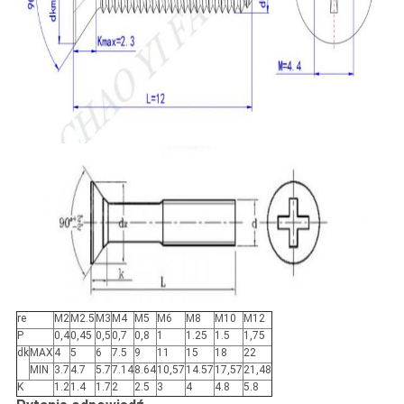
re
M2
M2.5
M3
M4
M5
M6
M8
M10
M12
P
0,4
0,45
0,5
0,7
0,8
1
1.25
1.5
1,75
dk
MAX
4
5
6
7.5
9
11
15
18
22
MIN
3.7
4.7
5.7
7.14
8.64
10,57
14.57
17,57
21,48
K
1.2
1.4
1.7
2
2.5
3
4
4.8
5.8