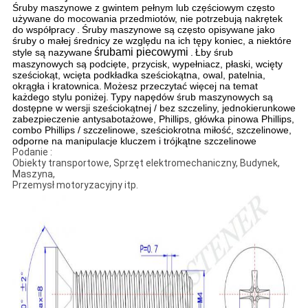
Śruby maszynowe z gwintem pełnym lub częściowym często
używane do mocowania przedmiotów, nie potrzebują nakrętek
do współpracy
.
Śruby maszynowe są często opisywane jako
śruby o małej średnicy ze względu na ich tępy koniec, a niektóre
śrubami piecowymi
style są nazywane
.
Łby śrub
maszynowych są podcięte, przycisk, wypełniacz, płaski, wcięty
sześciokąt, wcięta podkładka sześciokątna, owal, patelnia,
okrągła i kratownica.
Możesz przeczytać więcej na temat
każdego stylu poniżej.
Typy napędów śrub maszynowych są
dostępne w wersji sześciokątnej / bez szczeliny, jednokierunkowe
zabezpieczenie antysabotażowe, Phillips, główka pinowa Phillips,
combo Phillips / szczelinowe, sześciokrotna miłość, szczelinowe,
odporne na manipulacje kluczem i trójkątne szczelinowe
Podanie :
Obiekty transportowe, Sprzęt elektromechaniczny, Budynek,
Maszyna,
Przemysł motoryzacyjny itp.